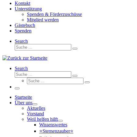
Kontakt
Unterstützung
Spenden & Förderzuschüsse
Mitglied werden
Gästebuch
Spenden
Search
Suche
Suche
…
Search
Suche
Suche
Suche
…
Suche
…
Menü
Startseite
Über uns
Aktuelles
Vorstand
Weil helfen hilft
Wissenswertes
⭐Sternenzauber⭐