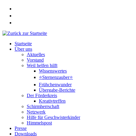
Zum
Inhalt
springen
Startseite
Über uns
Aktuelles
Vorstand
Weil helfen hilft
Wissenswertes
⭐Sternenzauber⭐
Frühchenwunder
Übergabe-Berichte
Der Förderkreis
Kreativtreffen
Schirmherrschaft
Netzwerk
Hilfe für Geschwisterkinder
Himmelspost
Presse
Downloads