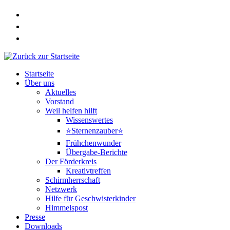
Zum
Inhalt
springen
Startseite
Über uns
Aktuelles
Vorstand
Weil helfen hilft
Wissenswertes
⭐Sternenzauber⭐
Frühchenwunder
Übergabe-Berichte
Der Förderkreis
Kreativtreffen
Schirmherrschaft
Netzwerk
Hilfe für Geschwisterkinder
Himmelspost
Presse
Downloads