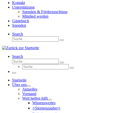
Kontakt
Unterstützung
Spenden & Förderzuschüsse
Mitglied werden
Gästebuch
Spenden
Search
Suche
Suche
…
Search
Suche
Suche
Suche
…
Suche
…
Menü
Startseite
Über uns
Aktuelles
Vorstand
Weil helfen hilft
Wissenswertes
⭐Sternenzauber⭐