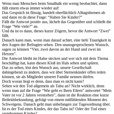
Wenn man Menschen beim Smalltalk ein wenig beobachtet, dann
fällt einem etwas immer wieder auf:
Das Gespräch ist flüssig, handelt oberflächlich Alltagsthemen ab
und dann ist da diese Frage: “Haben Sie Kinder?”
Fällt die Antwort positiv aus, lächelt das Gegenüber und schließt die
Frage “Wie viele?” an.
Und da ist es dann, dieses kurze Zögern, bevor die Antwort “Zwei”
fällt.
Danach kann man, wenn man darauf achtet, eine tiefe Traurigkeit in
den Augen der Befragten sehen. Den unausgesprochenen Wunsch,
sagen zu können “Vier, zwei davon an der Hand und zwei im
Herzen”.
Die Antwort bleibt im Halse stecken und wer sich mit dem Thema
beschäftigt hat, kann diesen Kloß im Hals sehen und spüren.
Das zu sehen, löst den Wunsch aus, unsere Gesellschaft
dahingehend zu ändern, dass wir über Sternenkinder offen reden
können, sie als Mitglieder unserer Familie nennen dürfen.
Doch woran liegt es denn, dass man es nicht kann?
Sehen wir den Tod allgemein als Tabu an? Nicht wirklich, denn
wenn man auf die Frage “Wie geht es Ihren Eltern” antwortet “Mein
Vater ist vor 2 Jahren verstorben”, dann ist die Reaktion eine kurze
Beileidsbekundung, gefolgt von einem mitfühlenden Moment des
Schweigens. Danach geht man unbefangen zur Tagesordnung über.
Ist es der Tod eines Kindes, der das Tabu ist? Oder der Tod eines
ungeborenen Kindes?