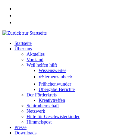
Zum
Inhalt
springen
Startseite
Über uns
Aktuelles
Vorstand
Weil helfen hilft
Wissenswertes
⭐Sternenzauber⭐
Frühchenwunder
Übergabe-Berichte
Der Förderkreis
Kreativtreffen
Schirmherrschaft
Netzwerk
Hilfe für Geschwisterkinder
Himmelspost
Presse
Downloads