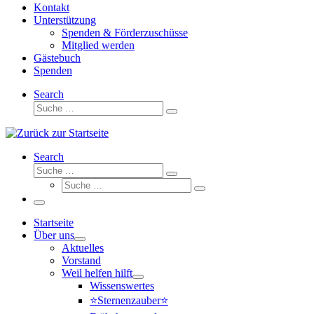
Kontakt
Unterstützung
Spenden & Förderzuschüsse
Mitglied werden
Gästebuch
Spenden
Search
Suche
Suche
…
Search
Suche
Suche
Suche
…
Suche
…
Menü
Startseite
Über uns
Aktuelles
Vorstand
Weil helfen hilft
Wissenswertes
⭐Sternenzauber⭐