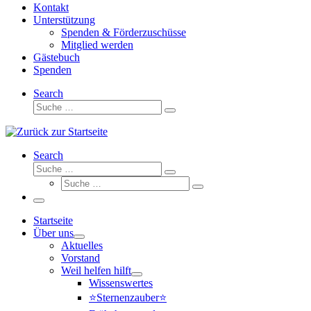
Kontakt
Unterstützung
Spenden & Förderzuschüsse
Mitglied werden
Gästebuch
Spenden
Search
Suche
Suche
…
Search
Suche
Suche
Suche
…
Suche
…
Menü
Startseite
Über uns
Aktuelles
Vorstand
Weil helfen hilft
Wissenswertes
⭐Sternenzauber⭐