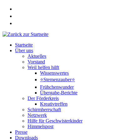
Zum
Inhalt
springen
Startseite
Über uns
Aktuelles
Vorstand
Weil helfen hilft
Wissenswertes
⭐Sternenzauber⭐
Frühchenwunder
Übergabe-Berichte
Der Förderkreis
Kreativtreffen
Schirmherrschaft
Netzwerk
Hilfe für Geschwisterkinder
Himmelspost
Presse
Downloads