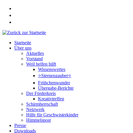
Zum
Inhalt
springen
Startseite
Über uns
Aktuelles
Vorstand
Weil helfen hilft
Wissenswertes
⭐Sternenzauber⭐
Frühchenwunder
Übergabe-Berichte
Der Förderkreis
Kreativtreffen
Schirmherrschaft
Netzwerk
Hilfe für Geschwisterkinder
Himmelspost
Presse
Downloads