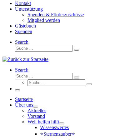
Kontakt
Unterstützung
Spenden & Förderzuschüsse
Mitglied werden
Gästebuch
Spenden
Search
Suche
Suche
…
Search
Suche
Suche
Suche
…
Suche
…
Menü
Startseite
Über uns
Aktuelles
Vorstand
Weil helfen hilft
Wissenswertes
⭐Sternenzauber⭐