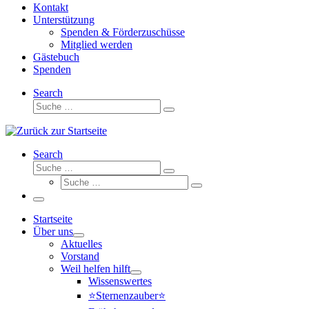
Kontakt
Unterstützung
Spenden & Förderzuschüsse
Mitglied werden
Gästebuch
Spenden
Search
Suche
Suche
…
Search
Suche
Suche
Suche
…
Suche
…
Menü
Startseite
Über uns
Aktuelles
Vorstand
Weil helfen hilft
Wissenswertes
⭐Sternenzauber⭐