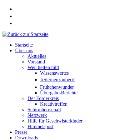
Zum
Inhalt
springen
Startseite
Über uns
Aktuelles
Vorstand
Weil helfen hilft
Wissenswertes
⭐Sternenzauber⭐
Frühchenwunder
Übergabe-Berichte
Der Förderkreis
Kreativtreffen
Schirmherrschaft
Netzwerk
Hilfe für Geschwisterkinder
Himmelspost
Presse
Downloads