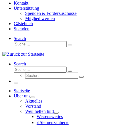
Kontakt
Unterstützung
Spenden & Förderzuschüsse
Mitglied werden
Gästebuch
Spenden
Search
Suche
Suche
…
Search
Suche
Suche
Suche
…
Suche
…
Menü
Startseite
Über uns
Aktuelles
Vorstand
Weil helfen hilft
Wissenswertes
⭐Sternenzauber⭐