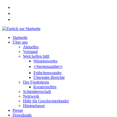
Zum
Inhalt
springen
Startseite
Über uns
Aktuelles
Vorstand
Weil helfen hilft
Wissenswertes
⭐Sternenzauber⭐
Frühchenwunder
Übergabe-Berichte
Der Förderkreis
Kreativtreffen
Schirmherrschaft
Netzwerk
Hilfe für Geschwisterkinder
Himmelspost
Presse
Downloads