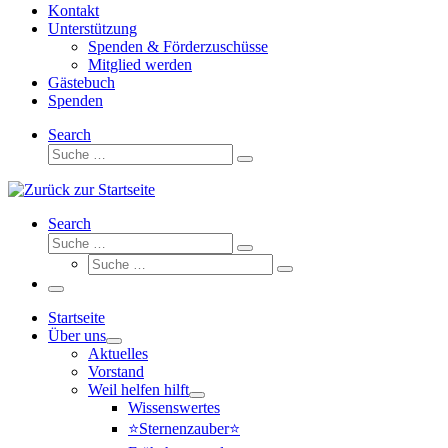
Kontakt
Unterstützung
Spenden & Förderzuschüsse
Mitglied werden
Gästebuch
Spenden
Search
Suche
Suche
…
Search
Suche
Suche
Suche
…
Suche
…
Menü
Startseite
Über uns
Aktuelles
Vorstand
Weil helfen hilft
Wissenswertes
⭐Sternenzauber⭐