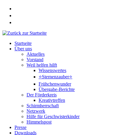
Zum
Inhalt
springen
Startseite
Über uns
Aktuelles
Vorstand
Weil helfen hilft
Wissenswertes
⭐Sternenzauber⭐
Frühchenwunder
Übergabe-Berichte
Der Förderkreis
Kreativtreffen
Schirmherrschaft
Netzwerk
Hilfe für Geschwisterkinder
Himmelspost
Presse
Downloads