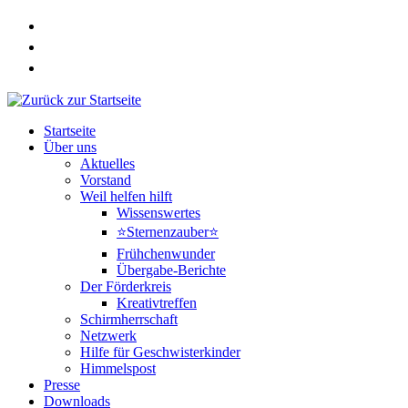
Zum
Inhalt
springen
Startseite
Über uns
Aktuelles
Vorstand
Weil helfen hilft
Wissenswertes
⭐Sternenzauber⭐
Frühchenwunder
Übergabe-Berichte
Der Förderkreis
Kreativtreffen
Schirmherrschaft
Netzwerk
Hilfe für Geschwisterkinder
Himmelspost
Presse
Downloads