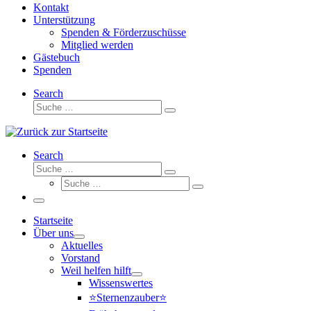
Kontakt
Unterstützung
Spenden & Förderzuschüsse
Mitglied werden
Gästebuch
Spenden
Search
Suche
Suche
…
Search
Suche
Suche
Suche
…
Suche
…
Menü
Startseite
Über uns
Aktuelles
Vorstand
Weil helfen hilft
Wissenswertes
⭐Sternenzauber⭐