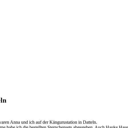
eln
aren Anna und ich auf der Kängurustation in Datteln.
rne habe ich die bestellten Sternchensets abgegeben. Auch Hauke H