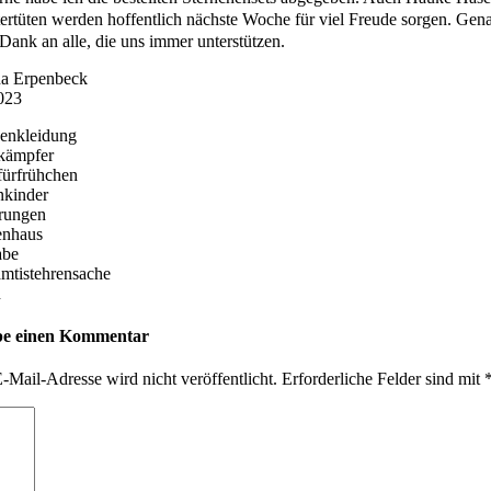
ertüten werden hoffentlich nächste Woche für viel Freude sorgen. Genau
Dank an alle, die uns immer unterstützen.
na Erpenbeck
023
enkleidung
kämpfer
fürfrühchen
nkinder
rungen
enhaus
abe
mtistehrensache
n
be einen Kommentar
-Mail-Adresse wird nicht veröffentlicht.
Erforderliche Felder sind mit