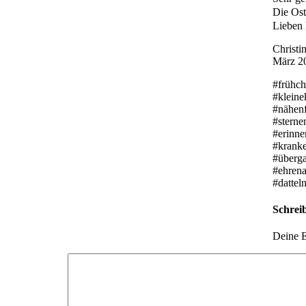
Die Ost
Lieben 
Christi
März 2
#frühch
#kleine
#nähen
#sterne
#erinne
#krank
#überg
#ehrena
#dattel
Schrei
Deine E