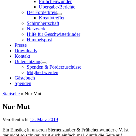
Frühchenwunder
Übergabe-Berichte
Der Förderkreis
Kreativtreffen
Schirmherrschaft
Netzwerk
Hilfe für Geschwisterkinder
Himmelspost
Presse
Downloads
Kontakt
Unterstützung
Spenden & Förderzuschüsse
Mitglied werden
Gästebuch
Spenden
Startseite
»
Nur Mut
Nur Mut
Veröffentlicht
12. März 2019
Ein Einstieg in unseren Sternenzauber & Frühchenwunder e.V. ist
gar nicht so schwer, traut euch einfach mal, durch die Seite auf