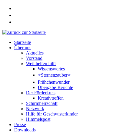
Zum
Inhalt
springen
Startseite
Über uns
Aktuelles
Vorstand
Weil helfen hilft
Wissenswertes
⭐Sternenzauber⭐
Frühchenwunder
Übergabe-Berichte
Der Förderkreis
Kreativtreffen
Schirmherrschaft
Netzwerk
Hilfe für Geschwisterkinder
Himmelspost
Presse
Downloads