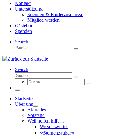
Kontakt
Unterstützung
Spenden & Förderzuschüsse
Mitglied werden
Gästebuch
Spenden
Search
Suche
Suche
…
Search
Suche
Suche
Suche
…
Suche
…
Menü
Startseite
Über uns
Aktuelles
Vorstand
Weil helfen hilft
Wissenswertes
⭐Sternenzauber⭐