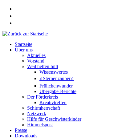
Zum
Inhalt
springen
Startseite
Über uns
Aktuelles
Vorstand
Weil helfen hilft
Wissenswertes
⭐Sternenzauber⭐
Frühchenwunder
Übergabe-Berichte
Der Förderkreis
Kreativtreffen
Schirmherrschaft
Netzwerk
Hilfe für Geschwisterkinder
Himmelspost
Presse
Downloads