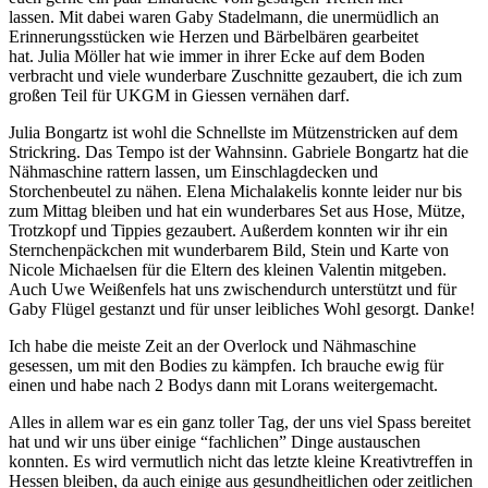
lassen. Mit dabei waren Gaby Stadelmann, die unermüdlich an
Erinnerungsstücken wie Herzen und Bärbelbären gearbeitet
hat. Julia Möller hat wie immer in ihrer Ecke auf dem Boden
verbracht und viele wunderbare Zuschnitte gezaubert, die ich zum
großen Teil für UKGM in Giessen vernähen darf.
Julia Bongartz ist wohl die Schnellste im Mützenstricken auf dem
Strickring. Das Tempo ist der Wahnsinn. Gabriele Bongartz hat die
Nähmaschine rattern lassen, um Einschlagdecken und
Storchenbeutel zu nähen. Elena Michalakelis konnte leider nur bis
zum Mittag bleiben und hat ein wunderbares Set aus Hose, Mütze,
Trotzkopf und Tippies gezaubert. Außerdem konnten wir ihr ein
Sternchenpäckchen mit wunderbarem Bild, Stein und Karte von
Nicole Michaelsen für die Eltern des kleinen Valentin mitgeben.
Auch Uwe Weißenfels hat uns zwischendurch unterstützt und für
Gaby Flügel gestanzt und für unser leibliches Wohl gesorgt. Danke!
Ich habe die meiste Zeit an der Overlock und Nähmaschine
gesessen, um mit den Bodies zu kämpfen. Ich brauche ewig für
einen und habe nach 2 Bodys dann mit Lorans weitergemacht.
Alles in allem war es ein ganz toller Tag, der uns viel Spass bereitet
hat und wir uns über einige “fachlichen” Dinge austauschen
konnten. Es wird vermutlich nicht das letzte kleine Kreativtreffen in
Hessen bleiben, da auch einige aus gesundheitlichen oder zeitlichen