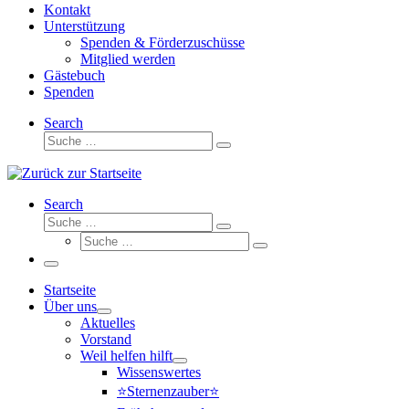
Kontakt
Unterstützung
Spenden & Förderzuschüsse
Mitglied werden
Gästebuch
Spenden
Search
Suche
Suche
…
Search
Suche
Suche
Suche
…
Suche
…
Menü
Startseite
Über uns
Aktuelles
Vorstand
Weil helfen hilft
Wissenswertes
⭐Sternenzauber⭐