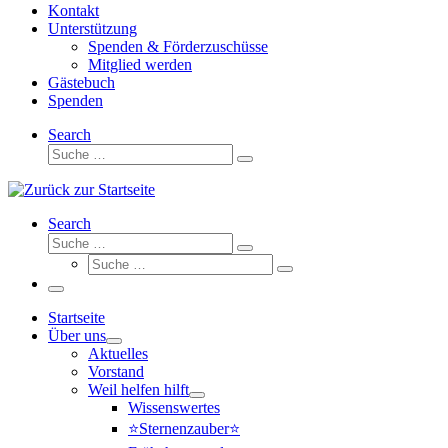
Kontakt
Unterstützung
Spenden & Förderzuschüsse
Mitglied werden
Gästebuch
Spenden
Search
Suche
Suche
…
Search
Suche
Suche
Suche
…
Suche
…
Menü
Startseite
Über uns
Aktuelles
Vorstand
Weil helfen hilft
Wissenswertes
⭐Sternenzauber⭐