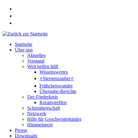
Zum
Inhalt
springen
Startseite
Über uns
Aktuelles
Vorstand
Weil helfen hilft
Wissenswertes
⭐Sternenzauber⭐
Frühchenwunder
Übergabe-Berichte
Der Förderkreis
Kreativtreffen
Schirmherrschaft
Netzwerk
Hilfe für Geschwisterkinder
Himmelspost
Presse
Downloads