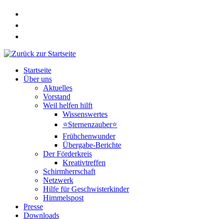
Zum
Inhalt
springen
Startseite
Über uns
Aktuelles
Vorstand
Weil helfen hilft
Wissenswertes
⭐Sternenzauber⭐
Frühchenwunder
Übergabe-Berichte
Der Förderkreis
Kreativtreffen
Schirmherrschaft
Netzwerk
Hilfe für Geschwisterkinder
Himmelspost
Presse
Downloads