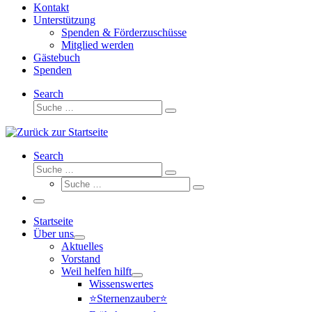
Kontakt
Unterstützung
Spenden & Förderzuschüsse
Mitglied werden
Gästebuch
Spenden
Search
Suche
Suche
…
Search
Suche
Suche
Suche
…
Suche
…
Menü
Startseite
Über uns
Aktuelles
Vorstand
Weil helfen hilft
Wissenswertes
⭐Sternenzauber⭐