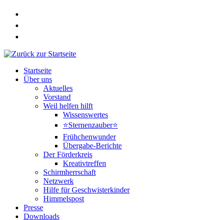
Zum
Inhalt
springen
Startseite
Über uns
Aktuelles
Vorstand
Weil helfen hilft
Wissenswertes
⭐Sternenzauber⭐
Frühchenwunder
Übergabe-Berichte
Der Förderkreis
Kreativtreffen
Schirmherrschaft
Netzwerk
Hilfe für Geschwisterkinder
Himmelspost
Presse
Downloads