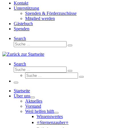
Kontakt
Unterstützung
Spenden & Förderzuschüsse
Mitglied werden
Gästebuch
Spenden
Search
Suche
Suche
…
Search
Suche
Suche
Suche
…
Suche
…
Menü
Startseite
Über uns
Aktuelles
Vorstand
Weil helfen hilft
Wissenswertes
⭐Sternenzauber⭐