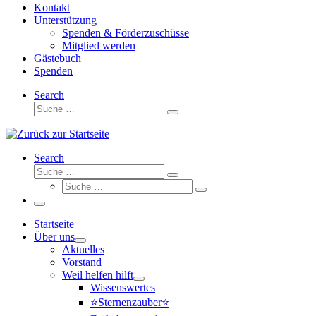
Kontakt
Unterstützung
Spenden & Förderzuschüsse
Mitglied werden
Gästebuch
Spenden
Search
Suche
Suche
…
Search
Suche
Suche
Suche
…
Suche
…
Menü
Startseite
Über uns
Aktuelles
Vorstand
Weil helfen hilft
Wissenswertes
⭐Sternenzauber⭐