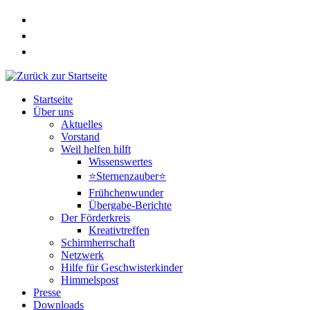
Zum
Inhalt
springen
Startseite
Über uns
Aktuelles
Vorstand
Weil helfen hilft
Wissenswertes
⭐Sternenzauber⭐
Frühchenwunder
Übergabe-Berichte
Der Förderkreis
Kreativtreffen
Schirmherrschaft
Netzwerk
Hilfe für Geschwisterkinder
Himmelspost
Presse
Downloads