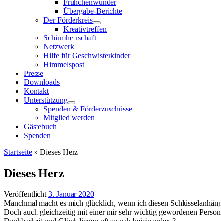
Frühchenwunder
Übergabe-Berichte
Der Förderkreis
Kreativtreffen
Schirmherrschaft
Netzwerk
Hilfe für Geschwisterkinder
Himmelspost
Presse
Downloads
Kontakt
Unterstützung
Spenden & Förderzuschüsse
Mitglied werden
Gästebuch
Spenden
Startseite
»
Dieses Herz
Dieses Herz
Veröffentlicht
3. Januar 2020
Manchmal macht es mich glücklich, wenn ich diesen Schlüsselanhänge
Doch auch gleichzeitig mit einer mir sehr wichtig gewordenen Person
Dankbarkeit und Glück liegen oft so nah beieinander. ?