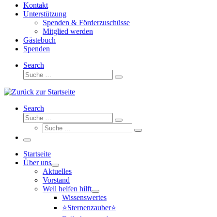
Kontakt
Unterstützung
Spenden & Förderzuschüsse
Mitglied werden
Gästebuch
Spenden
Search
Suche
Suche
…
Search
Suche
Suche
Suche
…
Suche
…
Menü
Startseite
Über uns
Aktuelles
Vorstand
Weil helfen hilft
Wissenswertes
⭐Sternenzauber⭐