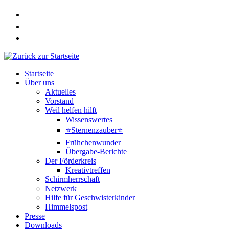
Zum
Inhalt
springen
Startseite
Über uns
Aktuelles
Vorstand
Weil helfen hilft
Wissenswertes
⭐Sternenzauber⭐
Frühchenwunder
Übergabe-Berichte
Der Förderkreis
Kreativtreffen
Schirmherrschaft
Netzwerk
Hilfe für Geschwisterkinder
Himmelspost
Presse
Downloads