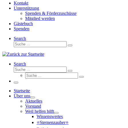
Kontakt
Unterstützung
Spenden & Förderzuschüsse
Mitglied werden
Gästebuch
Spenden
Search
Suche
Suche
…
Search
Suche
Suche
Suche
…
Suche
…
Menü
Startseite
Über uns
Aktuelles
Vorstand
Weil helfen hilft
Wissenswertes
⭐Sternenzauber⭐