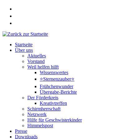
Zum
Inhalt
springen
Startseite
Über uns
Aktuelles
Vorstand
Weil helfen hilft
Wissenswertes
⭐Sternenzauber⭐
Frühchenwunder
Übergabe-Berichte
Der Förderkreis
Kreativtreffen
Schirmherrschaft
Netzwerk
Hilfe für Geschwisterkinder
Himmelspost
Presse
Downloads