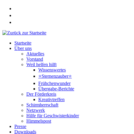
Zum
Inhalt
springen
Startseite
Über uns
Aktuelles
Vorstand
Weil helfen hilft
Wissenswertes
⭐Sternenzauber⭐
Frühchenwunder
Übergabe-Berichte
Der Förderkreis
Kreativtreffen
Schirmherrschaft
Netzwerk
Hilfe für Geschwisterkinder
Himmelspost
Presse
Downloads