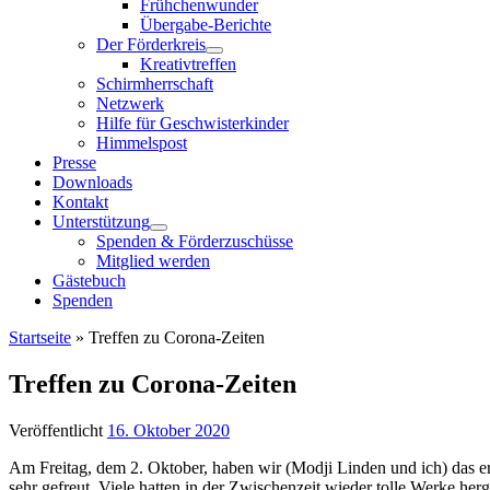
Frühchenwunder
Übergabe-Berichte
Der Förderkreis
Kreativtreffen
Schirmherrschaft
Netzwerk
Hilfe für Geschwisterkinder
Himmelspost
Presse
Downloads
Kontakt
Unterstützung
Spenden & Förderzuschüsse
Mitglied werden
Gästebuch
Spenden
Startseite
»
Treffen zu Corona-Zeiten
Treffen zu Corona-Zeiten
Veröffentlicht
16. Oktober 2020
Am Freitag, dem 2. Oktober, haben wir (Modji Linden und ich) das er
sehr gefreut. Viele hatten in der Zwischenzeit wieder tolle Werke her