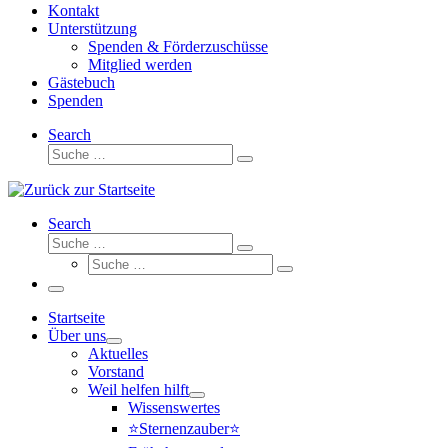
Kontakt
Unterstützung
Spenden & Förderzuschüsse
Mitglied werden
Gästebuch
Spenden
Search
Suche
Suche
…
Search
Suche
Suche
Suche
…
Suche
…
Menü
Startseite
Über uns
Aktuelles
Vorstand
Weil helfen hilft
Wissenswertes
⭐Sternenzauber⭐