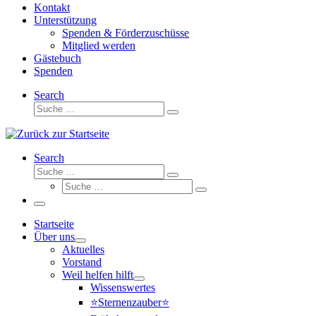
Kontakt
Unterstützung
Spenden & Förderzuschüsse
Mitglied werden
Gästebuch
Spenden
Search
Suche
Suche
…
Search
Suche
Suche
Suche
…
Suche
…
Menü
Startseite
Über uns
Aktuelles
Vorstand
Weil helfen hilft
Wissenswertes
⭐Sternenzauber⭐