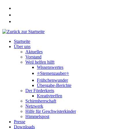
Zum
Inhalt
springen
Startseite
Über uns
Aktuelles
Vorstand
Weil helfen hilft
Wissenswertes
⭐Sternenzauber⭐
Frühchenwunder
Übergabe-Berichte
Der Förderkreis
Kreativtreffen
Schirmherrschaft
Netzwerk
Hilfe für Geschwisterkinder
Himmelspost
Presse
Downloads