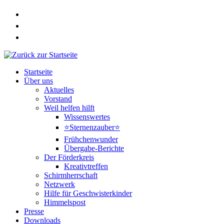
Zum
Inhalt
springen
Startseite
Über uns
Aktuelles
Vorstand
Weil helfen hilft
Wissenswertes
⭐Sternenzauber⭐
Frühchenwunder
Übergabe-Berichte
Der Förderkreis
Kreativtreffen
Schirmherrschaft
Netzwerk
Hilfe für Geschwisterkinder
Himmelspost
Presse
Downloads