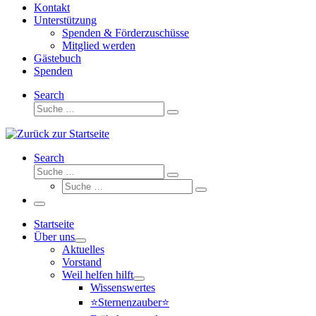
Kontakt
Unterstützung
Spenden & Förderzuschüsse
Mitglied werden
Gästebuch
Spenden
Search
Suche
Suche
…
Search
Suche
Suche
Suche
…
Suche
…
Menü
Startseite
Über uns
Aktuelles
Vorstand
Weil helfen hilft
Wissenswertes
⭐Sternenzauber⭐