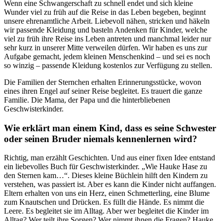
Wenn eine Schwangerschaft zu schnell endet und sich kleine
Wunder viel zu früh auf die Reise in das Leben begeben, beginnt
unsere ehrenamtliche Arbeit. Liebevoll nähen, stricken und häkeln
wir passende Kleidung und basteln Andenken für Kinder, welche
viel zu früh ihre Reise ins Leben antreten und manchmal leider nur
sehr kurz in unserer Mitte verweilen dürfen. Wir haben es uns zur
Aufgabe gemacht, jedem kleinen Menschenkind – und sei es noch
so winzig – passende Kleidung kostenlos zur Verfügung zu stellen.
Die Familien der Sternchen erhalten Erinnerungsstücke, wovon
eines ihren Engel auf seiner Reise begleitet. Es trauert die ganze
Familie. Die Mama, der Papa und die hinterbliebenen
Geschwisterkinder.
Wie erklärt man einem Kind, dass es seine Schwester
oder seinen Bruder niemals kennenlernen wird?
Richtig, man erzählt Geschichten. Und aus einer fixen Idee entstand
ein liebevolles Buch für Geschwisterkinder. „Wie Hauke Hase zu
den Sternen kam…“. Dieses kleine Büchlein hilft den Kindern zu
verstehen, was passiert ist. Aber es kann die Kinder nicht auffangen.
Eltern erhalten von uns ein Herz, einen Schmetterling, eine Blume
zum Knautschen und Drücken. Es füllt die Hände. Es nimmt die
Leere. Es begleitet sie im Alltag. Aber wer begleitet die Kinder im
Alltag? Wer teilt ihre Sorgen? Wer nimmt ihnen die Fragen? Hauke.