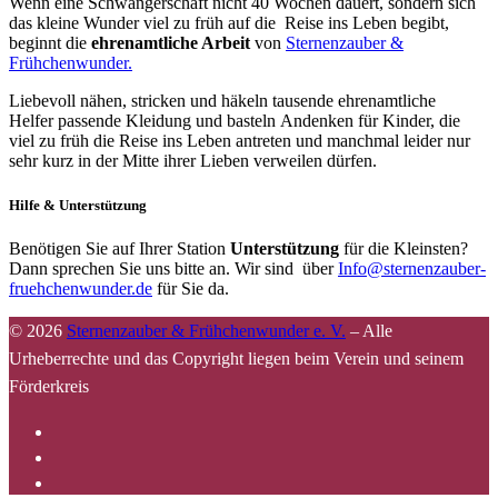
Wenn eine Schwangerschaft nicht 40 Wochen dauert, sondern sich
das kleine Wunder viel zu früh auf die Reise ins Leben begibt,
beginnt die
ehrenamtliche Arbeit
von
Sternenzauber &
Frühchenwunder.
Liebevoll nähen, stricken und häkeln tausende ehrenamtliche
Helfer passende Kleidung und basteln Andenken für Kinder, die
viel zu früh die Reise ins Leben antreten und manchmal leider nur
sehr kurz in der Mitte ihrer Lieben verweilen dürfen.
Hilfe & Unterstützung
Benötigen Sie auf Ihrer Station
Unterstützung
für die Kleinsten?
Dann sprechen Sie uns bitte an. Wir sind über
Info@sternenzauber-
fruehchenwunder.de
für Sie da.
© 2026
Sternenzauber & Frühchenwunder e. V.
–
Alle
Urheberrechte und das Copyright liegen beim Verein und seinem
Förderkreis