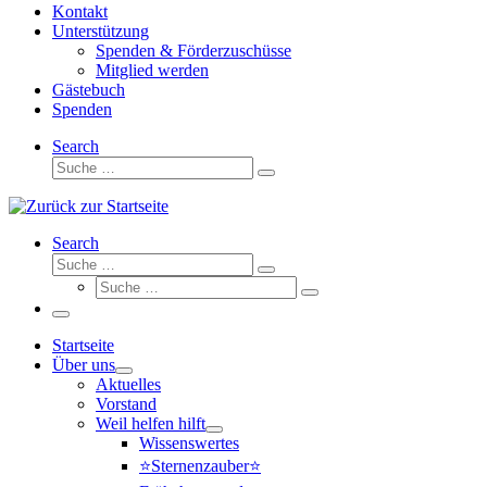
Kontakt
Unterstützung
Spenden & Förderzuschüsse
Mitglied werden
Gästebuch
Spenden
Search
Suche
Suche
…
Search
Suche
Suche
Suche
…
Suche
…
Menü
Startseite
Über uns
Aktuelles
Vorstand
Weil helfen hilft
Wissenswertes
⭐Sternenzauber⭐