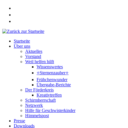
Zum
Inhalt
springen
Startseite
Über uns
Aktuelles
Vorstand
Weil helfen hilft
Wissenswertes
⭐Sternenzauber⭐
Frühchenwunder
Übergabe-Berichte
Der Förderkreis
Kreativtreffen
Schirmherrschaft
Netzwerk
Hilfe für Geschwisterkinder
Himmelspost
Presse
Downloads