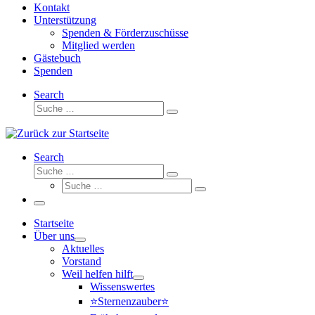
Kontakt
Unterstützung
Spenden & Förderzuschüsse
Mitglied werden
Gästebuch
Spenden
Search
Suche
Suche
…
Search
Suche
Suche
Suche
…
Suche
…
Menü
Startseite
Über uns
Aktuelles
Vorstand
Weil helfen hilft
Wissenswertes
⭐Sternenzauber⭐