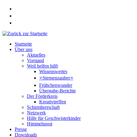
Zum
Inhalt
springen
Startseite
Über uns
Aktuelles
Vorstand
Weil helfen hilft
Wissenswertes
⭐Sternenzauber⭐
Frühchenwunder
Übergabe-Berichte
Der Förderkreis
Kreativtreffen
Schirmherrschaft
Netzwerk
Hilfe für Geschwisterkinder
Himmelspost
Presse
Downloads