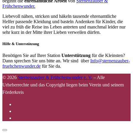
beginnt die
ehrenamtliche Arbeit
von
Sternenzauber &
Frühchenwunder.
Liebevoll nähen, stricken und häkeln tausende ehrenamtliche
Helfer passende Kleidung und basteln Andenken für Kinder, die
viel zu früh die Reise ins Leben antreten und manchmal leider nur
sehr kurz in der Mitte ihrer Lieben verweilen dürfen.
Hilfe & Unterstützung
Benötigen Sie auf Ihrer Station
Unterstützung
für die Kleinsten?
Dann sprechen Sie uns bitte an. Wir sind über
Info@sternenzauber-
fruehchenwunder.de
für Sie da.
© 2026
Sternenzauber & Frühchenwunder e. V.
–
Alle
Urheberrechte und das Copyright liegen beim Verein und seinem
Förderkreis