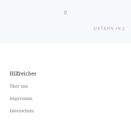
ZURÜCK ZUR BEITRAGS
N
OSTERN IN
Hilfreiches
Über uns
Impressum
Datenschutz