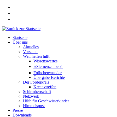
Zum
Inhalt
springen
Startseite
Über uns
Aktuelles
Vorstand
Weil helfen hilft
Wissenswertes
⭐Sternenzauber⭐
Frühchenwunder
Übergabe-Berichte
Der Förderkreis
Kreativtreffen
Schirmherrschaft
Netzwerk
Hilfe für Geschwisterkinder
Himmelspost
Presse
Downloads