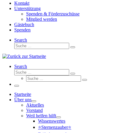
Kontakt
Unterstützung
Spenden & Förderzuschüsse
Mitglied werden
Gästebuch
Spenden
Search
Suche
Suche
…
Search
Suche
Suche
Suche
…
Suche
…
Menü
Startseite
Über uns
Aktuelles
Vorstand
Weil helfen hilft
Wissenswertes
⭐Sternenzauber⭐