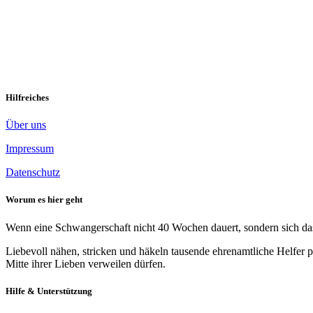
4 Kommentare
Die Osteraktion kann beginnen. Alles ist gerichtet. Danke an Angie
machten sich gestern auf den Weg nach Böblingen. Auf der […]
Weite
Hilfreiches
Über uns
Impressum
Datenschutz
Worum es hier geht
Wenn eine Schwangerschaft nicht 40 Wochen dauert, sondern sich das 
Liebevoll nähen, stricken und häkeln tausende ehrenamtliche Helfer p
Mitte ihrer Lieben verweilen dürfen.
Hilfe & Unterstützung