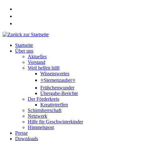
Zum
Inhalt
springen
Startseite
Über uns
Aktuelles
Vorstand
Weil helfen hilft
Wissenswertes
⭐Sternenzauber⭐
Frühchenwunder
Übergabe-Berichte
Der Förderkreis
Kreativtreffen
Schirmherrschaft
Netzwerk
Hilfe für Geschwisterkinder
Himmelspost
Presse
Downloads