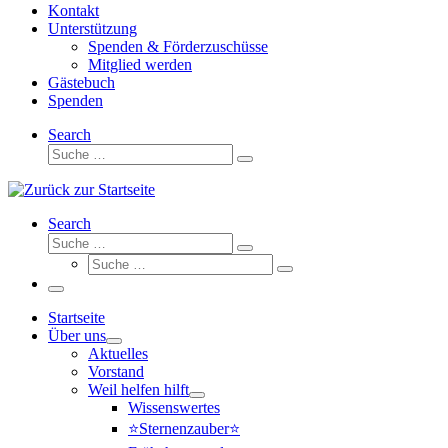
Kontakt
Unterstützung
Spenden & Förderzuschüsse
Mitglied werden
Gästebuch
Spenden
Search
Suche
Suche
…
Search
Suche
Suche
Suche
…
Suche
…
Menü
Startseite
Über uns
Aktuelles
Vorstand
Weil helfen hilft
Wissenswertes
⭐Sternenzauber⭐