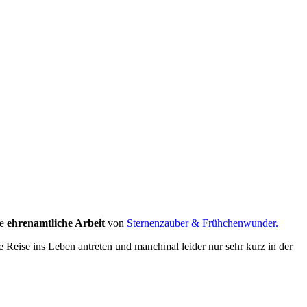
 privaten Spende. Die Osterhasen Martina Bauer und Angie Braun
ie
ehrenamtliche Arbeit
von
Sternenzauber & Frühchenwunder.
e Reise ins Leben antreten und manchmal leider nur sehr kurz in der