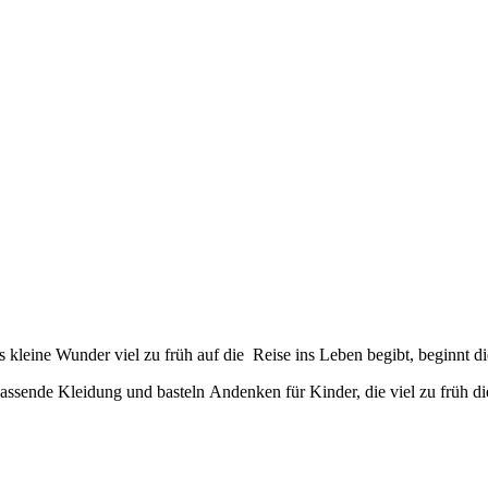
 Braun für die Möhrchen und Glücksbringer. Die Mützen sind aus einer
rlesen »
kleine Wunder viel zu früh auf die Reise ins Leben begibt, beginnt d
assende Kleidung und basteln Andenken für Kinder, die viel zu früh di