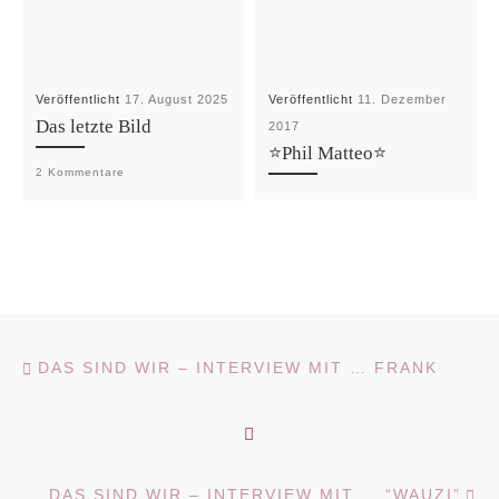
Veröffentlicht
17. August 2025
Veröffentlicht
11. Dezember
Das letzte Bild
2017
⭐Phil Matteo⭐
2 Kommentare
Vorheriger Beitrag
Beitragsnavigation
DAS SIND WIR – INTERVIEW MIT … FRANK
ZURÜCK ZUR BEITRAGS
N
DAS SIND WIR – INTERVIEW MIT … “WAUZI”