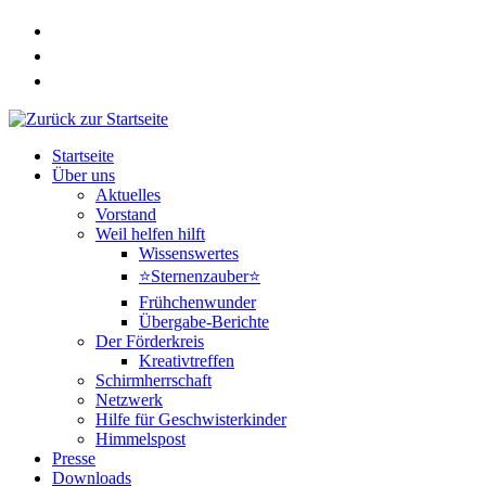
Zum
Inhalt
springen
Startseite
Über uns
Aktuelles
Vorstand
Weil helfen hilft
Wissenswertes
⭐Sternenzauber⭐
Frühchenwunder
Übergabe-Berichte
Der Förderkreis
Kreativtreffen
Schirmherrschaft
Netzwerk
Hilfe für Geschwisterkinder
Himmelspost
Presse
Downloads