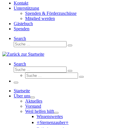
Kontakt
Unterstützung
Spenden & Förderzuschüsse
Mitglied werden
Gästebuch
Spenden
Search
Suche
Suche
…
Search
Suche
Suche
Suche
…
Suche
…
Menü
Startseite
Über uns
Aktuelles
Vorstand
Weil helfen hilft
Wissenswertes
⭐Sternenzauber⭐