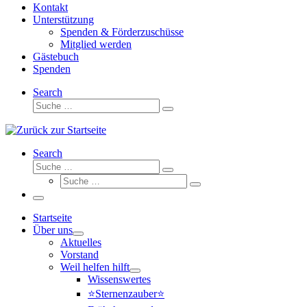
Kontakt
Unterstützung
Spenden & Förderzuschüsse
Mitglied werden
Gästebuch
Spenden
Search
Suche
Suche
…
Search
Suche
Suche
Suche
…
Suche
…
Menü
Startseite
Über uns
Aktuelles
Vorstand
Weil helfen hilft
Wissenswertes
⭐Sternenzauber⭐