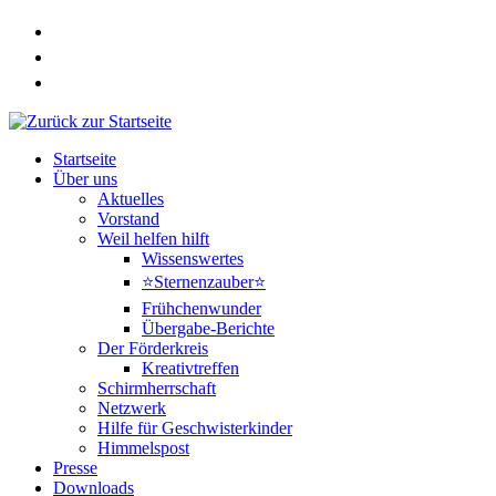
Zum
Inhalt
springen
Startseite
Über uns
Aktuelles
Vorstand
Weil helfen hilft
Wissenswertes
⭐Sternenzauber⭐
Frühchenwunder
Übergabe-Berichte
Der Förderkreis
Kreativtreffen
Schirmherrschaft
Netzwerk
Hilfe für Geschwisterkinder
Himmelspost
Presse
Downloads