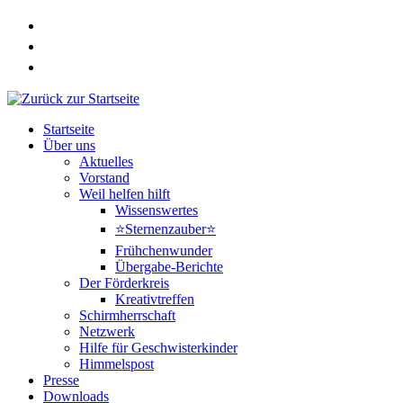
Zum
Inhalt
springen
Startseite
Über uns
Aktuelles
Vorstand
Weil helfen hilft
Wissenswertes
⭐Sternenzauber⭐
Frühchenwunder
Übergabe-Berichte
Der Förderkreis
Kreativtreffen
Schirmherrschaft
Netzwerk
Hilfe für Geschwisterkinder
Himmelspost
Presse
Downloads