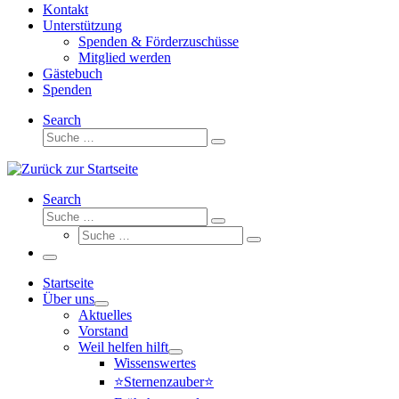
Kontakt
Unterstützung
Spenden & Förderzuschüsse
Mitglied werden
Gästebuch
Spenden
Search
Suche
Suche
…
Search
Suche
Suche
Suche
…
Suche
…
Menü
Startseite
Über uns
Aktuelles
Vorstand
Weil helfen hilft
Wissenswertes
⭐Sternenzauber⭐