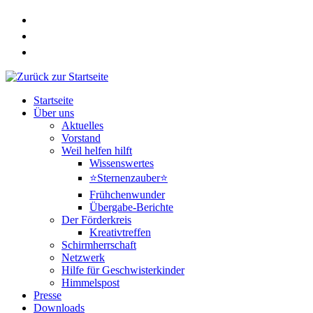
Zum
Inhalt
springen
Startseite
Über uns
Aktuelles
Vorstand
Weil helfen hilft
Wissenswertes
⭐Sternenzauber⭐
Frühchenwunder
Übergabe-Berichte
Der Förderkreis
Kreativtreffen
Schirmherrschaft
Netzwerk
Hilfe für Geschwisterkinder
Himmelspost
Presse
Downloads