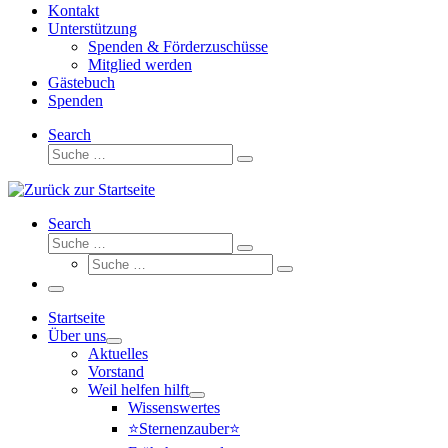
Kontakt
Unterstützung
Spenden & Förderzuschüsse
Mitglied werden
Gästebuch
Spenden
Search
Suche
Suche
…
Search
Suche
Suche
Suche
…
Suche
…
Menü
Startseite
Über uns
Aktuelles
Vorstand
Weil helfen hilft
Wissenswertes
⭐Sternenzauber⭐