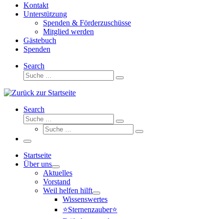
Kontakt
Unterstützung
Spenden & Förderzuschüsse
Mitglied werden
Gästebuch
Spenden
Search
Suche
Suche
…
Search
Suche
Suche
Suche
…
Suche
…
Menü
Startseite
Über uns
Aktuelles
Vorstand
Weil helfen hilft
Wissenswertes
⭐Sternenzauber⭐