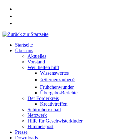
Zum
Inhalt
springen
Startseite
Über uns
Aktuelles
Vorstand
Weil helfen hilft
Wissenswertes
⭐Sternenzauber⭐
Frühchenwunder
Übergabe-Berichte
Der Förderkreis
Kreativtreffen
Schirmherrschaft
Netzwerk
Hilfe für Geschwisterkinder
Himmelspost
Presse
Downloads