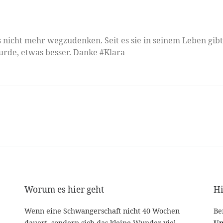
s nicht mehr wegzudenken. Seit es sie in seinem Leben gibt,
urde, etwas besser. Danke #Klara
Worum es hier geht
Hi
Wenn eine Schwangerschaft nicht 40 Wochen
Be
dauert, sondern sich das kleine Wunder viel
Un