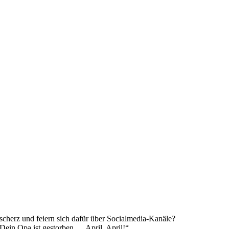
lscherz und feiern sich dafür über Socialmedia-Kanäle?
Dein Opa ist gestorben … April, April!“