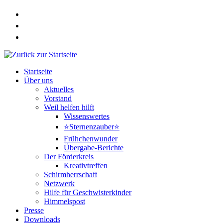
Zum
Inhalt
springen
Startseite
Über uns
Aktuelles
Vorstand
Weil helfen hilft
Wissenswertes
⭐Sternenzauber⭐
Frühchenwunder
Übergabe-Berichte
Der Förderkreis
Kreativtreffen
Schirmherrschaft
Netzwerk
Hilfe für Geschwisterkinder
Himmelspost
Presse
Downloads