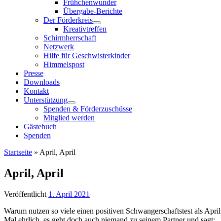
Frühchenwunder
Übergabe-Berichte
Der Förderkreis
Kreativtreffen
Schirmherrschaft
Netzwerk
Hilfe für Geschwisterkinder
Himmelspost
Presse
Downloads
Kontakt
Unterstützung
Spenden & Förderzuschüsse
Mitglied werden
Gästebuch
Spenden
Startseite
»
April, April
April, April
Veröffentlicht
1. April 2021
Warum nutzen so viele einen positiven Schwangerschaftstest als Apri
Mal ehrlich, es geht doch auch niemand zu seinem Partner und sagt: „