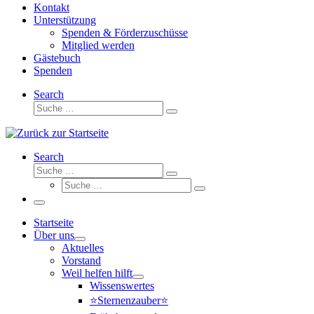
Kontakt
Unterstützung
Spenden & Förderzuschüsse
Mitglied werden
Gästebuch
Spenden
Search
Suche
Suche
…
Search
Suche
Suche
Suche
…
Suche
…
Menü
Startseite
Über uns
Aktuelles
Vorstand
Weil helfen hilft
Wissenswertes
⭐Sternenzauber⭐