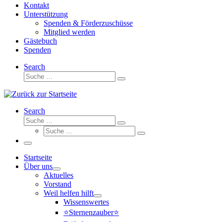
Kontakt
Unterstützung
Spenden & Förderzuschüsse
Mitglied werden
Gästebuch
Spenden
Search
Suche
Suche
…
Search
Suche
Suche
Suche
…
Suche
…
Menü
Startseite
Über uns
Aktuelles
Vorstand
Weil helfen hilft
Wissenswertes
⭐Sternenzauber⭐