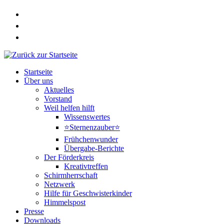
Zum
Inhalt
springen
Startseite
Über uns
Aktuelles
Vorstand
Weil helfen hilft
Wissenswertes
⭐Sternenzauber⭐
Frühchenwunder
Übergabe-Berichte
Der Förderkreis
Kreativtreffen
Schirmherrschaft
Netzwerk
Hilfe für Geschwisterkinder
Himmelspost
Presse
Downloads