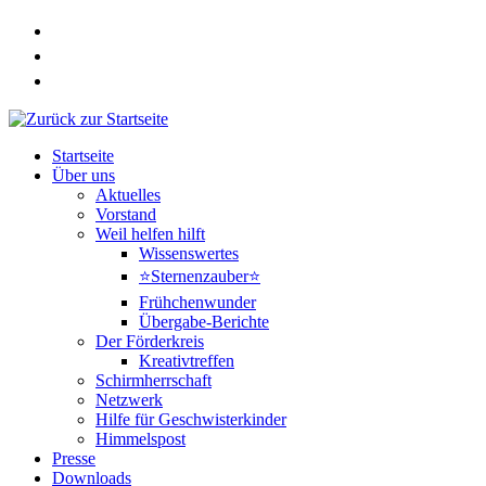
Zum
Inhalt
springen
Startseite
Über uns
Aktuelles
Vorstand
Weil helfen hilft
Wissenswertes
⭐Sternenzauber⭐
Frühchenwunder
Übergabe-Berichte
Der Förderkreis
Kreativtreffen
Schirmherrschaft
Netzwerk
Hilfe für Geschwisterkinder
Himmelspost
Presse
Downloads