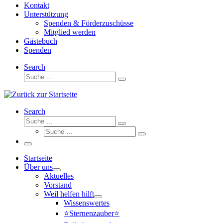
Kontakt
Unterstützung
Spenden & Förderzuschüsse
Mitglied werden
Gästebuch
Spenden
Search
Suche
Suche
…
Search
Suche
Suche
Suche
…
Suche
…
Menü
Startseite
Über uns
Aktuelles
Vorstand
Weil helfen hilft
Wissenswertes
⭐Sternenzauber⭐