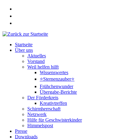
Zum
Inhalt
springen
Startseite
Über uns
Aktuelles
Vorstand
Weil helfen hilft
Wissenswertes
⭐Sternenzauber⭐
Frühchenwunder
Übergabe-Berichte
Der Förderkreis
Kreativtreffen
Schirmherrschaft
Netzwerk
Hilfe für Geschwisterkinder
Himmelspost
Presse
Downloads