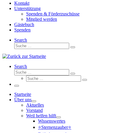
Kontakt
Unterstützung
Spenden & Förderzuschüsse
Mitglied werden
Gästebuch
Spenden
Search
Suche
Suche
…
Search
Suche
Suche
Suche
…
Suche
…
Menü
Startseite
Über uns
Aktuelles
Vorstand
Weil helfen hilft
Wissenswertes
⭐Sternenzauber⭐