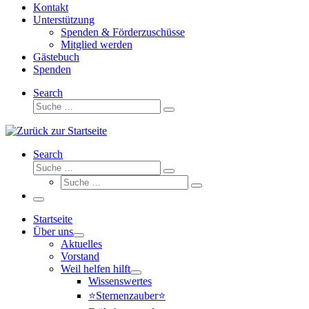
Kontakt
Unterstützung
Spenden & Förderzuschüsse
Mitglied werden
Gästebuch
Spenden
Search
Suche
Suche
…
Search
Suche
Suche
Suche
…
Suche
…
Menü
Startseite
Über uns
Aktuelles
Vorstand
Weil helfen hilft
Wissenswertes
⭐Sternenzauber⭐