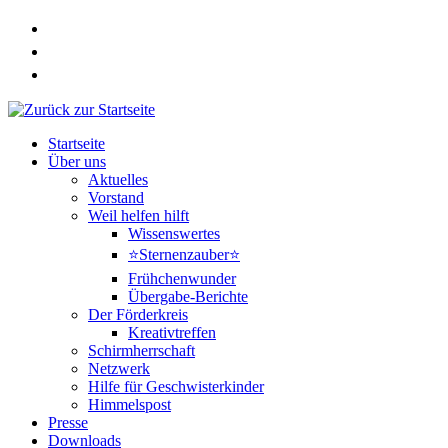
Zum
Inhalt
springen
Startseite
Über uns
Aktuelles
Vorstand
Weil helfen hilft
Wissenswertes
⭐Sternenzauber⭐
Frühchenwunder
Übergabe-Berichte
Der Förderkreis
Kreativtreffen
Schirmherrschaft
Netzwerk
Hilfe für Geschwisterkinder
Himmelspost
Presse
Downloads