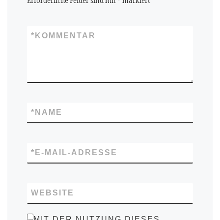
Erforderliche Felder sind mit
*
markiert
*
KOMMENTAR
*
NAME
*
E-MAIL-ADRESSE
WEBSITE
MIT DER NUTZUNG DIESES