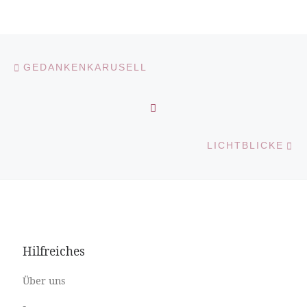
Vorheriger Beitrag
Beitragsnavigation
GEDANKENKARUSELL
ZURÜCK ZUR BEITRAGS
N
LICHTBLICKE
Hilfreiches
Über uns