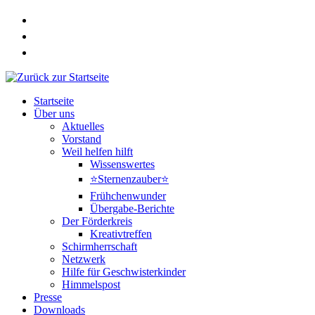
Zum
Inhalt
springen
Startseite
Über uns
Aktuelles
Vorstand
Weil helfen hilft
Wissenswertes
⭐Sternenzauber⭐
Frühchenwunder
Übergabe-Berichte
Der Förderkreis
Kreativtreffen
Schirmherrschaft
Netzwerk
Hilfe für Geschwisterkinder
Himmelspost
Presse
Downloads