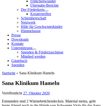
Frühchenwunder
Übergabe-Berichte
Der Förderkreis
Kreativtreffen
Schirmherrschaft
Netzwerk
Hilfe für Geschwisterkinder
Himmelspost
Presse
Downloads
Kontakt
Unterstützung
Spenden & Förderzuschüsse
Mitglied werden
Gästebuch
Spenden
Startseite
»
Sana Klinikum Hameln
Sana Klinikum Hameln
Veröffentlicht
27. Oktober 2020
Entstanden sind 2 Wärmebettchendecken. Material meins, geht
heute Abend noch in die Hände von Schwester Viola für das Sana