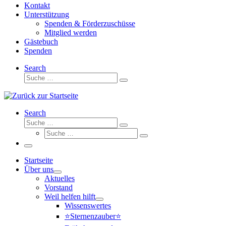
Kontakt
Unterstützung
Spenden & Förderzuschüsse
Mitglied werden
Gästebuch
Spenden
Search
Suche
Suche
…
Search
Suche
Suche
Suche
…
Suche
…
Menü
Startseite
Über uns
Aktuelles
Vorstand
Weil helfen hilft
Wissenswertes
⭐Sternenzauber⭐