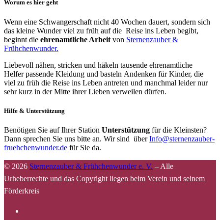
Worum es hier geht
Wenn eine Schwangerschaft nicht 40 Wochen dauert, sondern sich
das kleine Wunder viel zu früh auf die Reise ins Leben begibt,
beginnt die
ehrenamtliche Arbeit
von
Sternenzauber &
Frühchenwunder.
Liebevoll nähen, stricken und häkeln tausende ehrenamtliche
Helfer passende Kleidung und basteln Andenken für Kinder, die
viel zu früh die Reise ins Leben antreten und manchmal leider nur
sehr kurz in der Mitte ihrer Lieben verweilen dürfen.
Hilfe & Unterstützung
Benötigen Sie auf Ihrer Station
Unterstützung
für die Kleinsten?
Dann sprechen Sie uns bitte an. Wir sind über
Info@sternenzauber-
fruehchenwunder.de
für Sie da.
© 2026
Sternenzauber & Frühchenwunder e. V.
–
Alle
Urheberrechte und das Copyright liegen beim Verein und seinem
Förderkreis