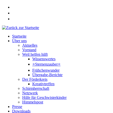
Zum
Inhalt
springen
Startseite
Über uns
Aktuelles
Vorstand
Weil helfen hilft
Wissenswertes
⭐Sternenzauber⭐
Frühchenwunder
Übergabe-Berichte
Der Förderkreis
Kreativtreffen
Schirmherrschaft
Netzwerk
Hilfe für Geschwisterkinder
Himmelspost
Presse
Downloads