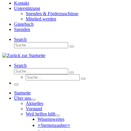
Kontakt
Unterstützung
Spenden & Förderzuschüsse
Mitglied werden
Gästebuch
Spenden
Search
Suche
Suche
…
Search
Suche
Suche
Suche
…
Suche
…
Menü
Startseite
Über uns
Aktuelles
Vorstand
Weil helfen hilft
Wissenswertes
⭐Sternenzauber⭐