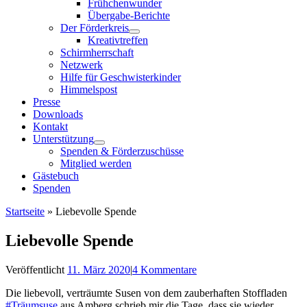
Frühchenwunder
Übergabe-Berichte
Der Förderkreis
Kreativtreffen
Schirmherrschaft
Netzwerk
Hilfe für Geschwisterkinder
Himmelspost
Presse
Downloads
Kontakt
Unterstützung
Spenden & Förderzuschüsse
Mitglied werden
Gästebuch
Spenden
Startseite
»
Liebevolle Spende
Liebevolle Spende
Veröffentlicht
11. März 2020
|
4 Kommentare
Die liebevoll, verträumte Susen von dem zauberhaften Stoffladen
#Träumsuse
aus Amberg schrieb mir die Tage, dass sie wieder