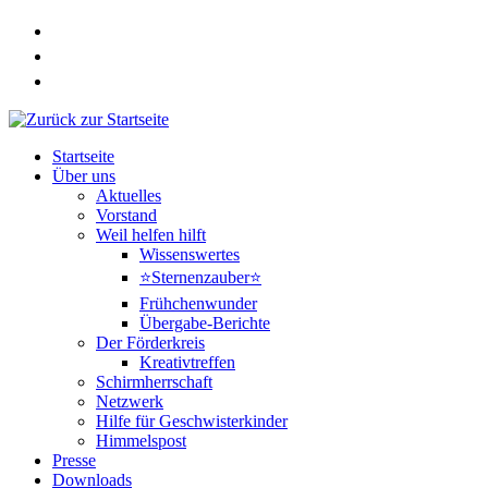
Zum
Inhalt
springen
Startseite
Über uns
Aktuelles
Vorstand
Weil helfen hilft
Wissenswertes
⭐Sternenzauber⭐
Frühchenwunder
Übergabe-Berichte
Der Förderkreis
Kreativtreffen
Schirmherrschaft
Netzwerk
Hilfe für Geschwisterkinder
Himmelspost
Presse
Downloads