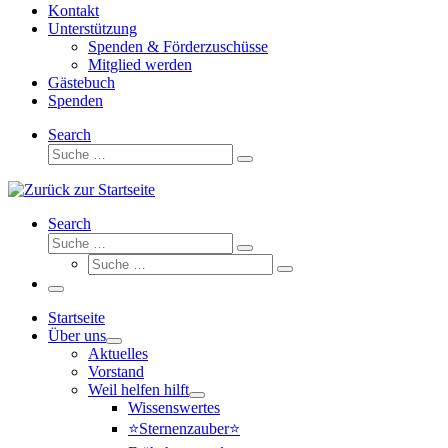
Kontakt
Unterstützung
Spenden & Förderzuschüsse
Mitglied werden
Gästebuch
Spenden
Search
Suche
Suche
…
Search
Suche
Suche
Suche
…
Suche
…
Menü
Startseite
Über uns
Aktuelles
Vorstand
Weil helfen hilft
Wissenswertes
⭐Sternenzauber⭐