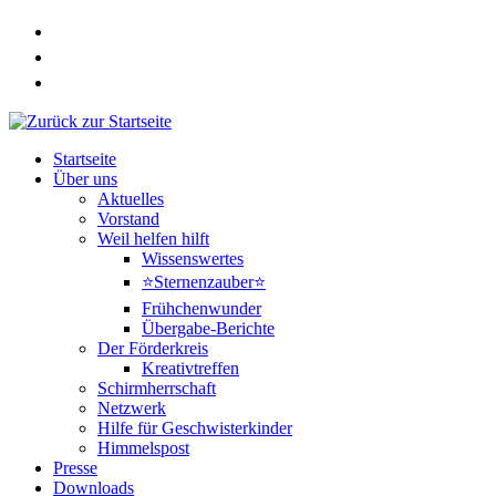
Zum
Inhalt
springen
Startseite
Über uns
Aktuelles
Vorstand
Weil helfen hilft
Wissenswertes
⭐Sternenzauber⭐
Frühchenwunder
Übergabe-Berichte
Der Förderkreis
Kreativtreffen
Schirmherrschaft
Netzwerk
Hilfe für Geschwisterkinder
Himmelspost
Presse
Downloads