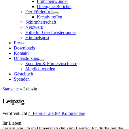
Frühchenwunder
Übergabe-Berichte
Der Förderkreis
Kreativtreffen
Schirmherrschaft
Netzwerk
Hilfe für Geschwisterkinder
Himmelspost
Presse
Downloads
Kontakt
Unterstützung
Spenden & Förderzuschüsse
Mitglied werden
Gästebuch
Spenden
Startseite
»
Leipzig
Leipzig
Veröffentlicht
4. Februar 2018
|
4 Kommentare
Ihr Lieben,
gestern war ich im Universitätsklinikum Leipzig. Ich durfte mir die