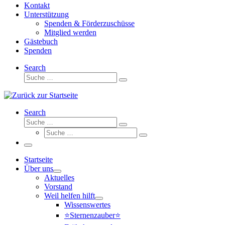
Kontakt
Unterstützung
Spenden & Förderzuschüsse
Mitglied werden
Gästebuch
Spenden
Search
Suche
Suche
…
Search
Suche
Suche
Suche
…
Suche
…
Menü
Startseite
Über uns
Aktuelles
Vorstand
Weil helfen hilft
Wissenswertes
⭐Sternenzauber⭐