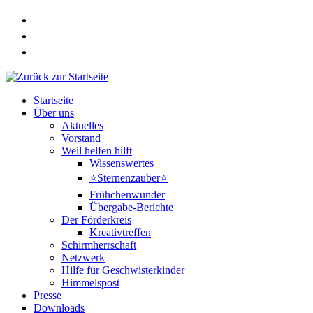
Zum
Inhalt
springen
Startseite
Über uns
Aktuelles
Vorstand
Weil helfen hilft
Wissenswertes
⭐Sternenzauber⭐
Frühchenwunder
Übergabe-Berichte
Der Förderkreis
Kreativtreffen
Schirmherrschaft
Netzwerk
Hilfe für Geschwisterkinder
Himmelspost
Presse
Downloads