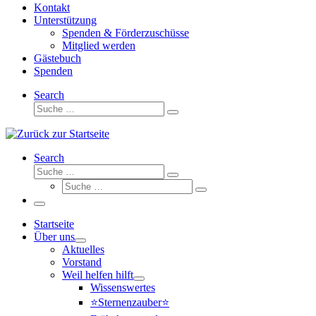
Kontakt
Unterstützung
Spenden & Förderzuschüsse
Mitglied werden
Gästebuch
Spenden
Search
Suche
Suche
…
Search
Suche
Suche
Suche
…
Suche
…
Menü
Startseite
Über uns
Aktuelles
Vorstand
Weil helfen hilft
Wissenswertes
⭐Sternenzauber⭐