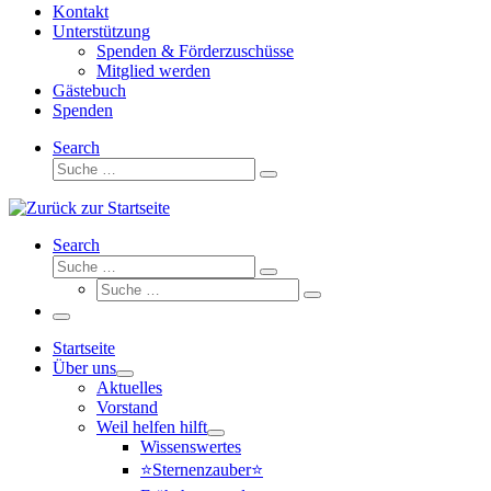
Kontakt
Unterstützung
Spenden & Förderzuschüsse
Mitglied werden
Gästebuch
Spenden
Search
Suche
Suche
…
Search
Suche
Suche
Suche
…
Suche
…
Menü
Startseite
Über uns
Aktuelles
Vorstand
Weil helfen hilft
Wissenswertes
⭐Sternenzauber⭐