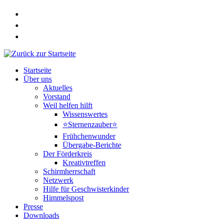
Zum
Inhalt
springen
Startseite
Über uns
Aktuelles
Vorstand
Weil helfen hilft
Wissenswertes
⭐Sternenzauber⭐
Frühchenwunder
Übergabe-Berichte
Der Förderkreis
Kreativtreffen
Schirmherrschaft
Netzwerk
Hilfe für Geschwisterkinder
Himmelspost
Presse
Downloads