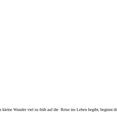
ellen, das dieses kleine Bündel Menschlein eine praktische Überlebensc
eiterlesen »
kleine Wunder viel zu früh auf die Reise ins Leben begibt, beginnt d