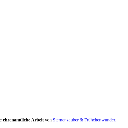
hance hat. Ich empfand Mitleid. Mitleid, das umschlug in Angst. Angst
ie
ehrenamtliche Arbeit
von
Sternenzauber & Frühchenwunder.