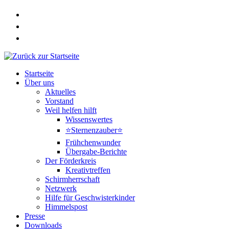
Zum
Inhalt
springen
Startseite
Über uns
Aktuelles
Vorstand
Weil helfen hilft
Wissenswertes
⭐Sternenzauber⭐
Frühchenwunder
Übergabe-Berichte
Der Förderkreis
Kreativtreffen
Schirmherrschaft
Netzwerk
Hilfe für Geschwisterkinder
Himmelspost
Presse
Downloads