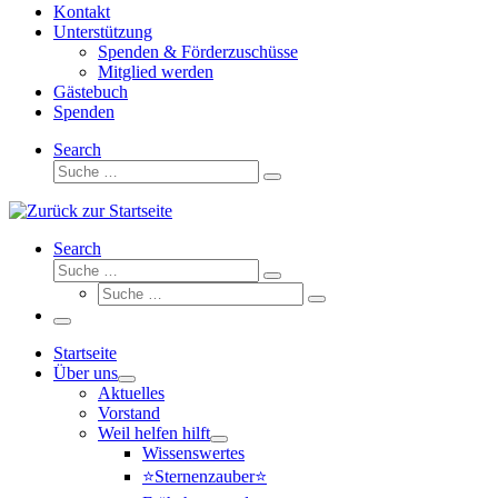
Kontakt
Unterstützung
Spenden & Förderzuschüsse
Mitglied werden
Gästebuch
Spenden
Search
Suche
Suche
…
Search
Suche
Suche
Suche
…
Suche
…
Menü
Startseite
Über uns
Aktuelles
Vorstand
Weil helfen hilft
Wissenswertes
⭐Sternenzauber⭐