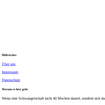
Ich war erst geschockt …
“Ich gebe zu, ich war zunächst geschockt. Ich konnte mir nicht vorst
mein Kind zu verlieren.” Wie erging es euch, euren Verwandten […]
W
Hilfreiches
Über uns
Impressum
Datenschutz
Worum es hier geht
Wenn eine Schwangerschaft nicht 40 Wochen dauert, sondern sich das 