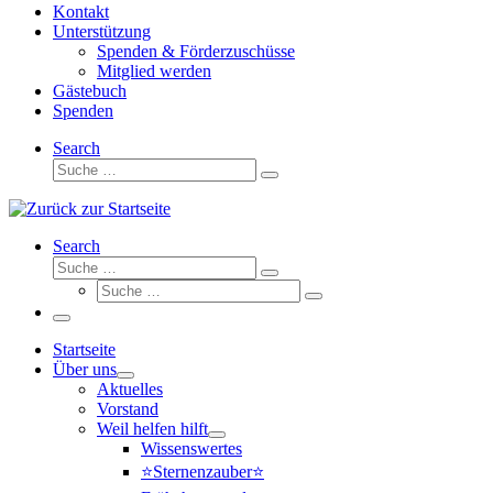
Kontakt
Unterstützung
Spenden & Förderzuschüsse
Mitglied werden
Gästebuch
Spenden
Search
Suche
Suche
…
Search
Suche
Suche
Suche
…
Suche
…
Menü
Startseite
Über uns
Aktuelles
Vorstand
Weil helfen hilft
Wissenswertes
⭐Sternenzauber⭐