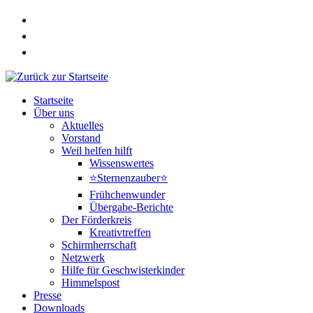
Zum
Inhalt
springen
Startseite
Über uns
Aktuelles
Vorstand
Weil helfen hilft
Wissenswertes
⭐Sternenzauber⭐
Frühchenwunder
Übergabe-Berichte
Der Förderkreis
Kreativtreffen
Schirmherrschaft
Netzwerk
Hilfe für Geschwisterkinder
Himmelspost
Presse
Downloads