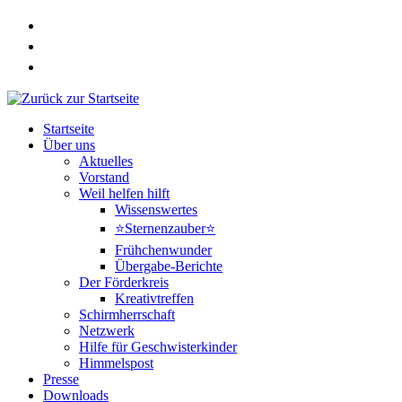
Zum
Inhalt
springen
Startseite
Über uns
Aktuelles
Vorstand
Weil helfen hilft
Wissenswertes
⭐Sternenzauber⭐
Frühchenwunder
Übergabe-Berichte
Der Förderkreis
Kreativtreffen
Schirmherrschaft
Netzwerk
Hilfe für Geschwisterkinder
Himmelspost
Presse
Downloads