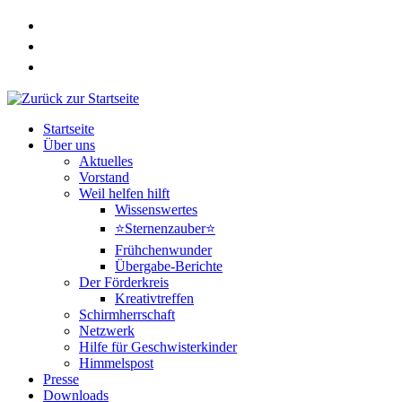
Zum
Inhalt
springen
Startseite
Über uns
Aktuelles
Vorstand
Weil helfen hilft
Wissenswertes
⭐Sternenzauber⭐
Frühchenwunder
Übergabe-Berichte
Der Förderkreis
Kreativtreffen
Schirmherrschaft
Netzwerk
Hilfe für Geschwisterkinder
Himmelspost
Presse
Downloads