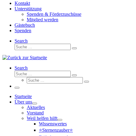
Kontakt
Unterstützung
Spenden & Förderzuschüsse
Mitglied werden
Gästebuch
Spenden
Search
Suche
Suche
…
Search
Suche
Suche
Suche
…
Suche
…
Menü
Startseite
Über uns
Aktuelles
Vorstand
Weil helfen hilft
Wissenswertes
⭐Sternenzauber⭐