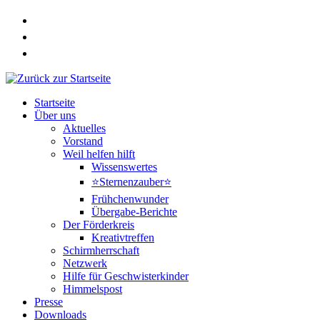
Zum
Inhalt
springen
Startseite
Über uns
Aktuelles
Vorstand
Weil helfen hilft
Wissenswertes
⭐Sternenzauber⭐
Frühchenwunder
Übergabe-Berichte
Der Förderkreis
Kreativtreffen
Schirmherrschaft
Netzwerk
Hilfe für Geschwisterkinder
Himmelspost
Presse
Downloads