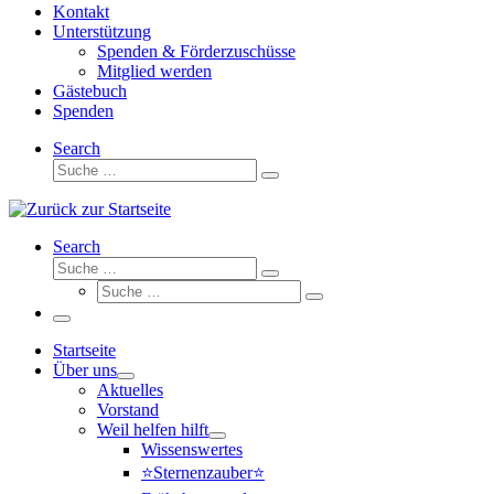
Kontakt
Unterstützung
Spenden & Förderzuschüsse
Mitglied werden
Gästebuch
Spenden
Search
Suche
Suche
…
Search
Suche
Suche
Suche
…
Suche
…
Menü
Startseite
Über uns
Aktuelles
Vorstand
Weil helfen hilft
Wissenswertes
⭐Sternenzauber⭐