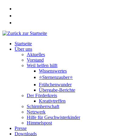
Zum
Inhalt
springen
Startseite
Über uns
Aktuelles
Vorstand
Weil helfen hilft
Wissenswertes
⭐Sternenzauber⭐
Frühchenwunder
Übergabe-Berichte
Der Förderkreis
Kreativtreffen
Schirmherrschaft
Netzwerk
Hilfe für Geschwisterkinder
Himmelspost
Presse
Downloads