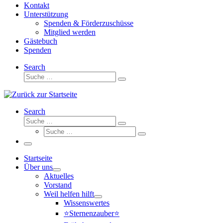
Kontakt
Unterstützung
Spenden & Förderzuschüsse
Mitglied werden
Gästebuch
Spenden
Search
Suche
Suche
…
Search
Suche
Suche
Suche
…
Suche
…
Menü
Startseite
Über uns
Aktuelles
Vorstand
Weil helfen hilft
Wissenswertes
⭐Sternenzauber⭐